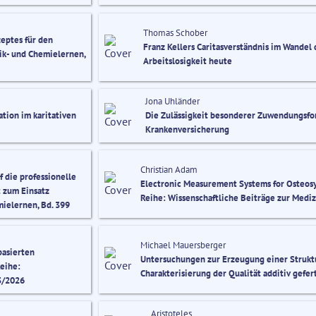
Thomas Schober
eptes für den
Franz Kellers Caritasverständnis im Wandel
sik- und Chemielernen,
Arbeitslosigkeit heute
Jona Uhländer
ation im karitativen
Die Zulässigkeit besonderer Zuwendungsfor
Krankenversicherung
Christian Adam
die professionelle
Electronic Measurement Systems for Osteosyn
 zum Einsatz
Reihe: Wissenschaftliche Beiträge zur Mediz
ielernen, Bd. 399
Michael Mauersberger
basierten
Untersuchungen zur Erzeugung einer Strukt
eihe:
Charakterisierung der Qualität additiv gefer
3/2026
Aristoteles