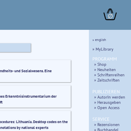
∅
» english
» MyLibrary
PROGRAMM
» Shop
» Neuheiten
dheits- und Sozialwesens. Eine
» Schriftenreihen
» Zeitschriften
PUBLIZIEREN
ches Erkenntnisinstrumentarium der
» AutorIn werden
» Herausgeben
ft
» Open Access
SERVICE
edures: Lithuania. Desktop codes on the
» Rezensionen
notations by national experts
» Buchhandel