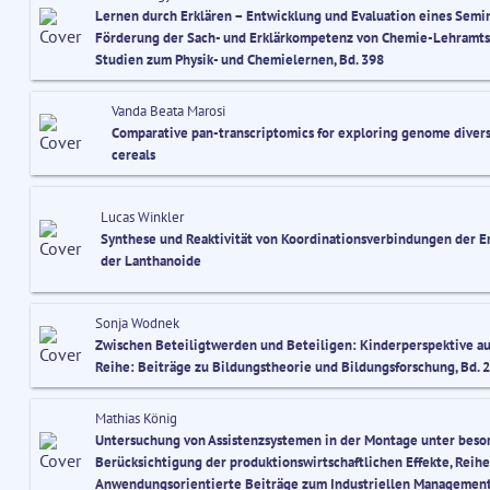
Lernen durch Erklären – Entwicklung und Evaluation eines Semi
Förderung der Sach- und Erklärkompetenz von Chemie-Lehramts
Studien zum Physik- und Chemielernen, Bd. 398
Vanda Beata Marosi
Comparative pan-transcriptomics for exploring genome diversi
cereals
Lucas Winkler
Synthese und Reaktivität von Koordinationsverbindungen der E
der Lanthanoide
Sonja Wodnek
Zwischen Beteiligtwerden und Beteiligen: Kinderperspektive auf 
Reihe: Beiträge zu Bildungstheorie und Bildungsforschung, Bd. 
Mathias König
Untersuchung von Assistenzsystemen in der Montage unter beso
Berücksichtigung der produktionswirtschaftlichen Effekte, Reihe
Anwendungsorientierte Beiträge zum Industriellen Management,