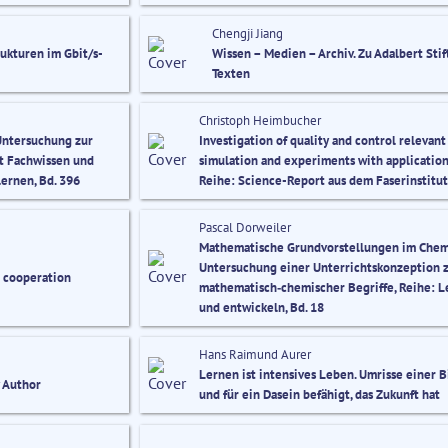
Chengji Jiang
ukturen im Gbit/s-
Wissen – Medien – Archiv. Zu Adalbert Stif
Texten
Christoph Heimbucher
Untersuchung zur
Investigation of quality and control relevant
t Fachwissen und
simulation and experiments with application 
ernen, Bd. 396
Reihe: Science-Report aus dem Faserinstitut
Pascal Dorweiler
Mathematische Grundvorstellungen im Chemi
Untersuchung einer Unterrichtskonzeption 
t cooperation
mathematisch‐chemischer Begriffe, Reihe: L
und entwickeln, Bd. 18
Hans Raimund Aurer
Lernen ist intensives Leben. Umrisse einer 
y Author
und für ein Dasein befähigt, das Zukunft hat