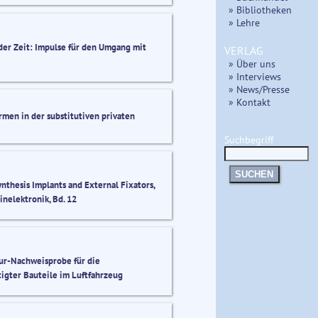
» Bibliotheken
» Lehre
 der Zeit: Impulse für den Umgang mit
VERLAG
» Über uns
» Interviews
» News/Presse
» Kontakt
men in der substitutiven privaten
Suchbegriff
SUCHEN
thesis Implants and External Fixators,
inelektronik, Bd. 12
ur-Nachweisprobe für die
tigter Bauteile im Luftfahrzeug