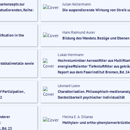
narkonzepts zur
Julian Kellermann
studierenden, Reihe:
Die suspendierende Wirkung von Streik 
Hans Raimund Aurer
fication in the
Bildung des Wandels. Bezüge und Ebenen
Lukas Herrmann
Hochvoluminöser Aerosolfilter aus Multifila
rdalkalimetalle sowie
energieeffizienter Tiefenluftfilter aus gekr
Report aus dem Faserinstitut Bremen, Bd. 24
Léonard Loew
Partizipation ,
Charakterisation. Philosophisch-medienanaly
22
Darstellbarkeit psychischer Individualität
nderer
Melina E. A. Dilanas
:
Methylen- und ortho-phenylenverbrückte 
 Bd. 23