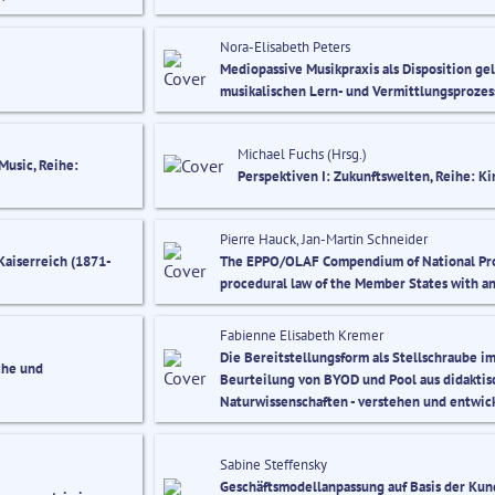
Nora-Elisabeth Peters
Mediopassive Musikpraxis als Disposition g
musikalischen Lern- und Vermittlungsproze
Michael Fuchs (Hrsg.)
Music, Reihe:
Perspektiven I: Zukunftswelten, Reihe: K
Pierre Hauck, Jan-Martin Schneider
Kaiserreich (1871-
The EPPO/OLAF Compendium of National Proc
procedural law of the Member States with an
Fabienne Elisabeth Kremer
Die Bereitstellungsform als Stellschraube im
che und
Beurteilung von BYOD und Pool aus didaktisc
Naturwissenschaften - verstehen und entwick
Sabine Steffensky
Geschäftsmodellanpassung auf Basis der Kun