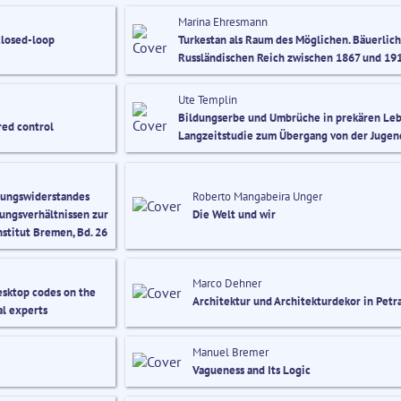
Marina Ehresmann
closed-loop
Turkestan als Raum des Möglichen. Bäuerlich
Russländischen Reich zwischen 1867 und 19
Ute Templin
Bildungserbe und Umbrüche in prekären Lebe
red control
Langzeitstudie zum Übergang von der Jugen
mungswiderstandes
Roberto Mangabeira Unger
ungsverhältnissen zur
Die Welt und wir
stitut Bremen, Bd. 26
Marco Dehner
sktop codes on the
Architektur und Architekturdekor in Petr
al experts
Manuel Bremer
Vagueness and Its Logic