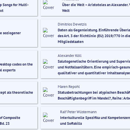
p Songs for Multi-
Über die Welt – Aristoteles an Alexander
ext
Welt
Dimitrios Devetzis
Daten als Gegenleistung. Einführende Über
ie soziogener
des Art. 3 der Richtlinie (EU) 2019/770 in d
Mitgliedstaaten
Alexander Köll
Salutogenetische Orientierung und Supervisi
esktop codes on the
und Notfallsanitätern. Eine empirisch-gesun
al experts
qualitativer und quantitativer Inhaltsanalys
Maren Repohl
ept als theoretische
Statusbetrachtungen bei atypischen Beschäf
Beschäftigtenbegriff im Wandel?, Reihe: Arbe
Ralf Peter Wüstermann
 of Composite
Interkulturelle Spezifika und Kompetenzen
Bd. 23
und Softskills