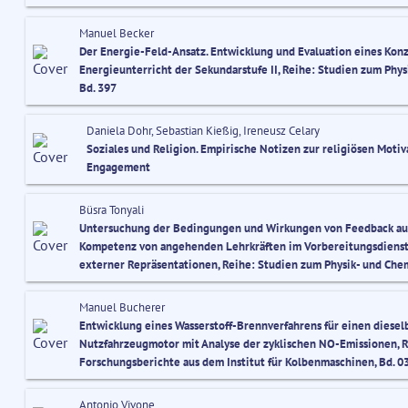
Manuel Becker
Der Energie-Feld-Ansatz. Entwicklung und Evaluation eines Konz
Energieunterricht der Sekundarstufe II, Reihe: Studien zum Phy
Bd. 397
Daniela Dohr, Sebastian Kießig, Ireneusz Celary
Soziales und Religion. Empirische Notizen zur religiösen Motiv
Engagement
Büsra Tonyali
Untersuchung der Bedingungen und Wirkungen von Feedback auf 
Kompetenz von angehenden Lehrkräften im Vorbereitungsdienst
externer Repräsentationen, Reihe: Studien zum Physik- und Chem
Manuel Bucherer
Entwicklung eines Wasserstoff-Brennverfahrens für einen diesel
Nutzfahrzeugmotor mit Analyse der zyklischen NO-Emissionen, R
Forschungsberichte aus dem Institut für Kolbenmaschinen, Bd. 0
Antonio Vivone