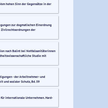
. Vom hohen Sinn der Gegensätze in der
legungen zur dogmatischen Einordnung
ie Zivilrechtsordnungen der
on nach Balint bei Notfallsanitäterinnen
dheitswissenschaftliche Studie mit
e
tigungen - der Arbeitnehmer- und
it und sozialer Schutz, Bd. 59
 für internationale Unternehmen. Hard-