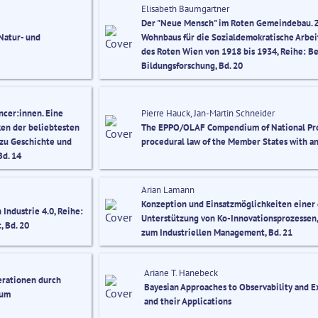
Elisabeth Baumgartner
Der "Neue Mensch" im Roten Gemeindebau.
Natur- und
Wohnbaus für die Sozialdemokratische Arbeit
des Roten Wien von 1918 bis 1934, Reihe: B
Bildungsforschung, Bd. 20
ncer:innen. Eine
Pierre Hauck, Jan-Martin Schneider
ken der beliebtesten
The EPPO/OLAF Compendium of National Pro
 zu Geschichte und
procedural law of the Member States with an
Bd. 14
Arian Lamann
Konzeption und Einsatzmöglichkeiten einer 
Industrie 4.0, Reihe:
Unterstützung von Ko-Innovationsprozessen
 Bd. 20
zum Industriellen Management, Bd. 21
Ariane T. Hanebeck
erationen durch
Bayesian Approaches to Observability and E
zum
and their Applications