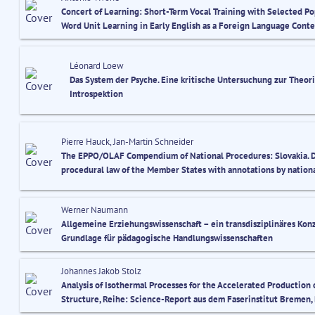
Concert of Learning: Short-Term Vocal Training with Selected Po
Word Unit Learning in Early English as a Foreign Language Cont
Léonard Loew
Das System der Psyche. Eine kritische Untersuchung zur Theor
Introspektion
Pierre Hauck, Jan-Martin Schneider
The EPPO/OLAF Compendium of National Procedures: Slovakia. D
procedural law of the Member States with annotations by nation
Werner Naumann
Allgemeine Erziehungswissenschaft – ein transdisziplinäres Konz
Grundlage für pädagogische Handlungswissenschaften
Johannes Jakob Stolz
Analysis of Isothermal Processes for the Accelerated Production
Structure, Reihe: Science-Report aus dem Faserinstitut Bremen, 