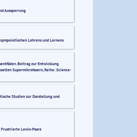
und Aussperrung
 sympoietischen Lehrens und Lernens
mentfäden. Beitrag zur Entwicklung
äuselten Supermikrofasern, Reihe: Science-
tische Studien zur Darstellung und
Frustrierte Lewis-Paare