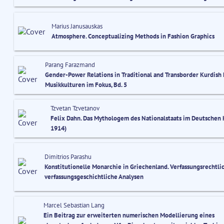
Marius Janusauskas
Atmosphere. Conceptualizing Methods in Fashion Graphics
Parang Farazmand
Gender-Power Relations in Traditional and Transborder Kurdish 
Musikkulturen im Fokus, Bd. 5
Tzvetan Tzvetanov
Felix Dahn. Das Mythologem des Nationalstaats im Deutschen 
1914)
Dimitrios Parashu
Konstitutionelle Monarchie in Griechenland. Verfassungsrechtli
verfassungsgeschichtliche Analysen
Marcel Sebastian Lang
Ein Beitrag zur erweiterten numerischen Modellierung eines