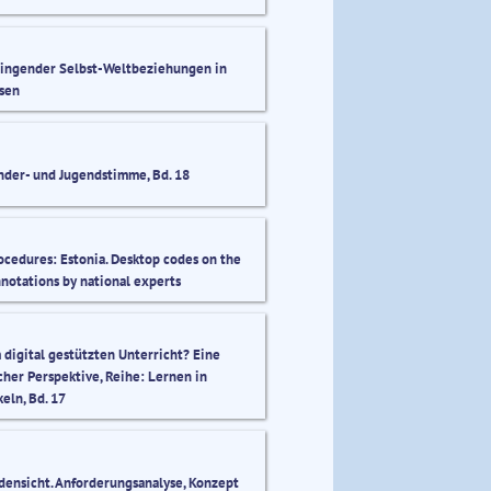
elingender Selbst-Weltbeziehungen in
ssen
inder- und Jugendstimme, Bd. 18
edures: Estonia. Desktop codes on the
notations by national experts
 digital gestützten Unterricht? Eine
her Perspektive, Reihe: Lernen in
eln, Bd. 17
densicht. Anforderungsanalyse, Konzept