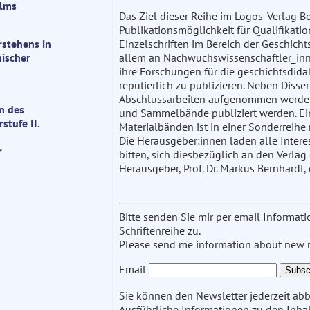
ilms
Das Ziel dieser Reihe im Logos-Verlag Be
Publikationsmöglichkeit für Qualifikat
rstehens in
Einzelschriften im Bereich der Geschichts
nischer
allem an Nachwuchswissenschaftler_inn
ihre Forschungen für die geschichtsdid
reputierlich zu publizieren. Neben Diss
Abschlussarbeiten aufgenommen werden
n des
und Sammelbände publiziert werden. Ei
stufe II.
Materialbänden ist in einer Sonderreihe
Die Herausgeber:innen laden alle Intere
r
bitten, sich diesbezüglich an den Verla
Herausgeber, Prof. Dr. Markus Bernhardt,
Bitte senden Sie mir per email Informa
Schriftenreihe zu.
Please send me information about new re
Email
Sie können den Newsletter jederzeit abb
Ausführliche Informationen zu den Inhalt