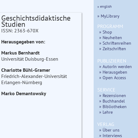
» english
» MyLibrary
Geschichtsdidaktische
Studien
PROGRAMM
ISSN: 2363-670X
» Shop
» Neuheiten
Herausgegeben von:
» Schriftenreihen
» Zeitschriften
Markus Bernhardt
Universität Duisburg-Essen
PUBLIZIEREN
» AutorIn werden
Charlotte Bühl-Gramer
» Herausgeben
Friedrich-Alexander-Universität
» Open Access
Erlangen-Nürnberg
SERVICE
Marko Demantowsky
» Rezensionen
» Buchhandel
» Bibliotheken
» Lehre
VERLAG
» Über uns
» Interviews