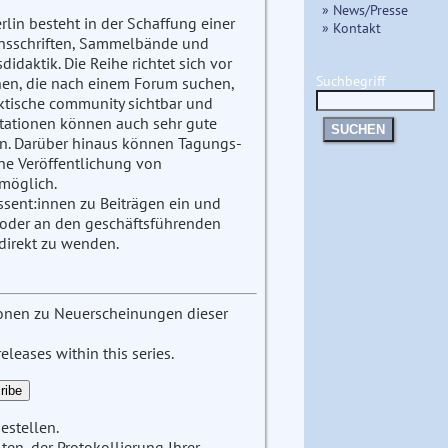
» News/Presse
rlin besteht in der Schaffung einer
» Kontakt
ionsschriften, Sammelbände und
didaktik. Die Reihe richtet sich vor
Suchbegriff
en, die nach einem Forum suchen,
aktische community sichtbar und
ertationen können auch sehr gute
SUCHEN
. Darüber hinaus können Tagungs-
ne Veröffentlichung von
 möglich.
ssent:innen zu Beiträgen ein und
g oder an den geschäftsführenden
 direkt zu wenden.
tionen zu Neuerscheinungen dieser
leases within this series.
estellen.
en, der Protokollierung Ihrer