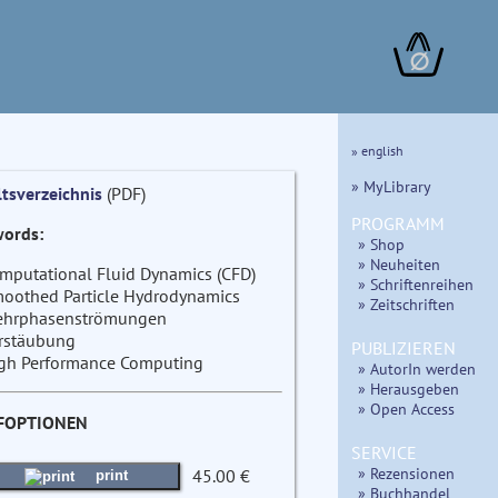
∅
» english
» MyLibrary
ltsverzeichnis
(PDF)
PROGRAMM
ords:
» Shop
» Neuheiten
mputational Fluid Dynamics (CFD)
» Schriftenreihen
oothed Particle Hydrodynamics
» Zeitschriften
hrphasenströmungen
rstäubung
PUBLIZIEREN
gh Performance Computing
» AutorIn werden
» Herausgeben
» Open Access
FOPTIONEN
SERVICE
» Rezensionen
45.00 €
print
» Buchhandel