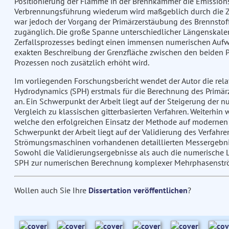
Positionierung der Flamme in der Brennkammer die Emissions
Verbrennungsführung wiederum wird maßgeblich durch die Zers
war jedoch der Vorgang der Primärzerstäubung des Brennstof
zugänglich. Die große Spanne unterschiedlicher Längenskal
Zerfallsprozesses bedingt einen immensen numerischen Aufwa
exakten Beschreibung der Grenzfläche zwischen den beiden
Prozessen noch zusätzlich erhöht wird.
Im vorliegenden Forschungsbericht wendet der Autor die rel
Hydrodynamics (SPH) erstmals für die Berechnung des Primärz
an. Ein Schwerpunkt der Arbeit liegt auf der Steigerung der
Vergleich zu klassischen gitterbasierten Verfahren. Weiterhi
welche den erfolgreichen Einsatz der Methode auf modernen 
Schwerpunkt der Arbeit liegt auf der Validierung des Verfahre
Strömungsmaschinen vorhandenen detaillierten Messergebnis
Sowohl die Validierungsergebnisse als auch die numerische L
SPH zur numerischen Berechnung komplexer Mehrphasenstr
Wollen auch Sie Ihre
Dissertation veröffentlichen
?