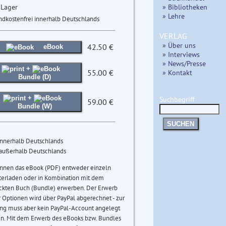
 Lager
» Bibliotheken
» Lehre
ndkostenfrei innerhalb Deutschlands
VERLAG
» Über uns
42.50 €
eBook
» Interviews
» News/Presse
+
55.00 €
» Kontakt
Bundle (D)
+
Suchbegriff
59.00 €
Bundle (W)
SUCHEN
innerhalb Deutschlands
 außerhalb Deutschlands
önnen das eBook (PDF) entweder einzeln
terladen oder in Kombination mit dem
ckten Buch (Bundle) erwerben. Der Erwerb
 Optionen wird über PayPal abgerechnet - zur
ng muss aber kein PayPal-Account angelegt
n. Mit dem Erwerb des eBooks bzw. Bundles