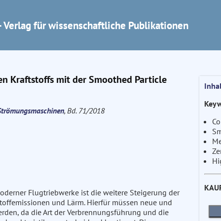
 Verlag für wissenschaftliche Publikationen
en Kraftstoffs mit der Smoothed Particle
Inha
Keyw
e Strömungsmaschinen
, Bd. 71/2018
Co
Sm
Me
Ze
Hi
KAU
oderner Flugtriebwerke ist die weitere Steigerung der
dstoffemissionen und Lärm. Hierfür müssen neue und
rden, da die Art der Verbrennungsführung und die