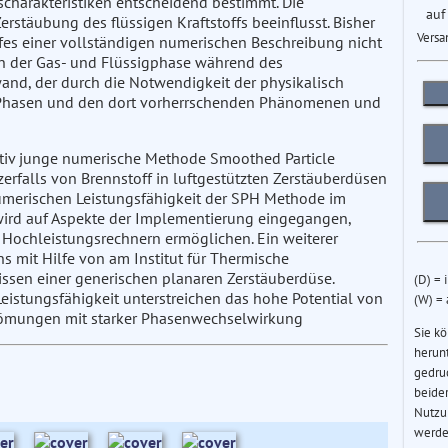
charakteristiken entscheidend bestimmt. Die
auf
täubung des flüssigen Kraftstoffs beeinflusst. Bisher
Versa
fes einer vollständigen numerischen Beschreibung nicht
en der Gas- und Flüssigphase während des
nd, der durch die Notwendigkeit der physikalisch
 Phasen und den dort vorherrschenden Phänomenen und
ativ junge numerische Methode Smoothed Particle
erfalls von Brennstoff in luftgestützten Zerstäuberdüsen
 numerischen Leistungsfähigkeit der SPH Methode im
n wird auf Aspekte der Implementierung eingegangen,
Hochleistungsrechnern ermöglichen. Ein weiterer
ns mit Hilfe von am Institut für Thermische
sen einer generischen planaren Zerstäuberdüse.
(D) = 
eistungsfähigkeit unterstreichen das hohe Potential von
(W) =
ömungen mit starker Phasenwechselwirkung
Sie k
herun
gedru
beider
Nutzu
werde