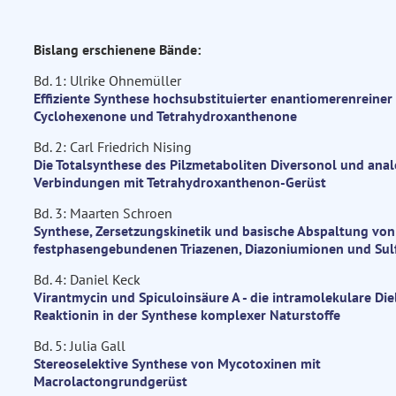
Bislang erschienene Bände:
Bd. 1: Ulrike Ohnemüller
Effiziente Synthese hochsubstituierter enantiomerenreiner
Cyclohexenone und Tetrahydroxanthenone
Bd. 2: Carl Friedrich Nising
Die Totalsynthese des Pilzmetaboliten Diversonol und ana
Verbindungen mit Tetrahydroxanthenon-Gerüst
Bd. 3: Maarten Schroen
Synthese, Zersetzungskinetik und basische Abspaltung von
festphasengebundenen Triazenen, Diazoniumionen und Su
Bd. 4: Daniel Keck
Virantmycin und Spiculoinsäure A - die intramolekulare Die
Reaktionin in der Synthese komplexer Naturstoffe
Bd. 5: Julia Gall
Stereoselektive Synthese von Mycotoxinen mit
Macrolactongrundgerüst