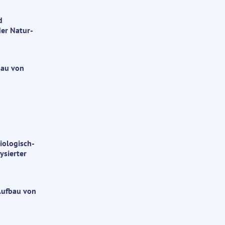
d
er Natur-
bau von
iologisch-
ysierter
Aufbau von