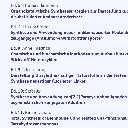
Bd. 6: Thomas Baumann
Organokatalytische Synthesestrategien zur Darstellung α,
disubstituierter Aminosäurederivate
Bd. 7: Tina Schröder
Synthese und Anwendung neuer funktionalisierter Peptoide
zellgängige (Antitumor-) Wirkstofftransporter
Bd. 8: Anne Friedrich
Chemische und biochemische Methoden zum Aufbau bioakt
Stickstoff-Heterozyklen
Bd. 9: Nicole Jung
Darstellung Diarylether-haltiger Naturstoffe an der festen
Synthese neuartiger fluorierter Linker
Bd. 10: Sefer Ay
Synthese und Anwendung von[2.2]Paracyclophanliganden 
asymmetrischen konjugaten Addition
Bd. 11: Emilie Gérard
Total Synthesis of Blennolide C and related C4a-functional
Tetrahydroxanthenones