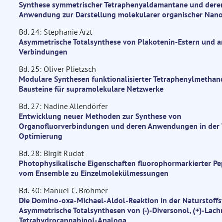
Synthese symmetrischer Tetraphenyaldamantane und dere
Anwendung zur Darstellung molekularer organischer Nano
Bd. 24: Stephanie Arzt
Asymmetrische Totalsynthese von Plakotenin-Estern und 
Verbindungen
Bd. 25: Oliver Plietzsch
Modulare Synthesen funktionalisierter Tetraphenylmethand
Bausteine für supramolekulare Netzwerke
Bd. 27: Nadine Allendörfer
Entwicklung neuer Methoden zur Synthese von
Organofluorverbindungen und deren Anwendungen in der 
Optimierung
Bd. 28: Birgit Rudat
Photophysikalische Eigenschaften fluorophormarkierter Pep
vom Ensemble zu Einzelmolekülmessungen
Bd. 30: Manuel C. Bröhmer
Die Domino-oxa-Michael-Aldol-Reaktion in der Naturstoffs
Asymmetrische Totalsynthesen von (-)-Diversonol, (+)-Lac
Tetrahydrocannabinol-Analoga