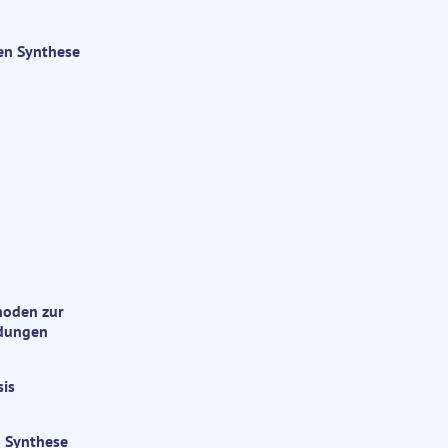
en Synthese
hoden zur
ndungen
sis
d Synthese