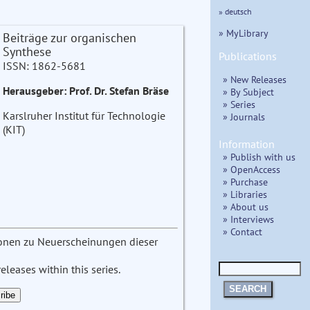
» deutsch
» MyLibrary
Beiträge zur organischen
Synthese
Publications
ISSN: 1862-5681
» New Releases
Herausgeber: Prof. Dr. Stefan Bräse
» By Subject
» Series
Karslruher Institut für Technologie
» Journals
(KIT)
Information
» Publish with us
» OpenAccess
» Purchase
» Libraries
» About us
» Interviews
» Contact
tionen zu Neuerscheinungen dieser
leases within this series.
SEARCH