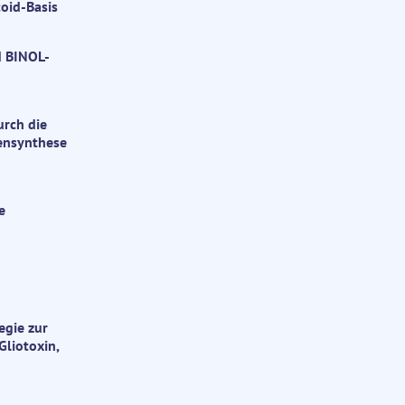
oid-Basis
d BINOL-
urch die
sensynthese
e
egie zur
Gliotoxin,