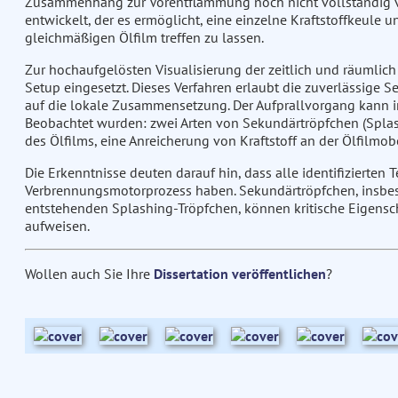
Zusammenhang zur Vorentflammung noch nicht vollständig v
entwickelt, der es ermöglicht, eine einzelne Kraftstoffkeule
gleichmäßigen Ölfilm treffen zu lassen.
Zur hochaufgelösten Visualisierung der zeitlich und räumli
Setup eingesetzt. Dieses Verfahren erlaubt die zuverlässige 
auf die lokale Zusammensetzung. Der Aufprallvorgang kann in 
Beobachtet wurden: zwei Arten von Sekundärtröpfchen (Splash
des Ölfilms, eine Anreicherung von Kraftstoff an der Ölfilmo
Die Erkenntnisse deuten darauf hin, dass alle identifizierten
Verbrennungsmotorprozess haben. Sekundärtröpfchen, insbeso
entstehenden Splashing-Tröpfchen, können kritische Eigensc
aufweisen.
Wollen auch Sie Ihre
Dissertation veröffentlichen
?