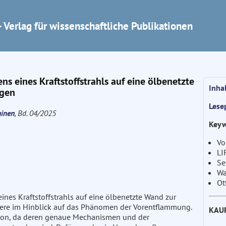
 Verlag für wissenschaftliche Publikationen
ens eines Kraftstoffstrahls auf eine ölbenetzte
Inha
ngen
Lese
hinen
, Bd. 04/2025
Keyw
Vo
LI
Se
Wa
Ot
eines Kraftstoffstrahls auf eine ölbenetzte Wand zur
dere im Hinblick auf das Phänomen der Vorentflammung.
KAU
ktion, da deren genaue Mechanismen und der