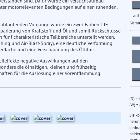
erstanden sind. Dafür wurde ein Versuchsaufbau
 unter motorrelevanten Bedingungen auf einen ruhenden,
auf
Versa
ch ablaufenden Vorgänge wurde ein zwei-Farben-LIF-
Separierung von Kraftstoff und Öl und somit Rückschlüsse
fünf charakteristische Teilbereiche unterteilt werden.
ing und Air-Blast-Spray), eine deutliche Verformung
berfläche und eine Verschäumung des Ölfilms.
 Teileffekte negative Auswirkungen auf den
ndere die ölhaltigen, kleinen und frühzeitig
haften für die Auslösung einer Vorentflammung
(D) = 
(W) =
Sie k
herun
gedru
beider