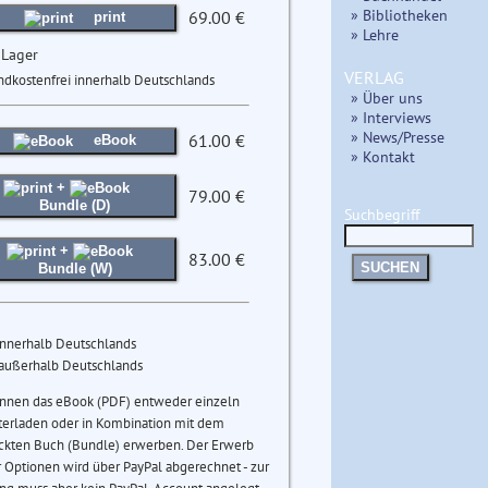
» Bibliotheken
69.00 €
print
» Lehre
 Lager
VERLAG
ndkostenfrei innerhalb Deutschlands
» Über uns
» Interviews
» News/Presse
61.00 €
eBook
» Kontakt
+
79.00 €
Bundle (D)
Suchbegriff
+
83.00 €
SUCHEN
Bundle (W)
innerhalb Deutschlands
 außerhalb Deutschlands
önnen das eBook (PDF) entweder einzeln
terladen oder in Kombination mit dem
ckten Buch (Bundle) erwerben. Der Erwerb
 Optionen wird über PayPal abgerechnet - zur