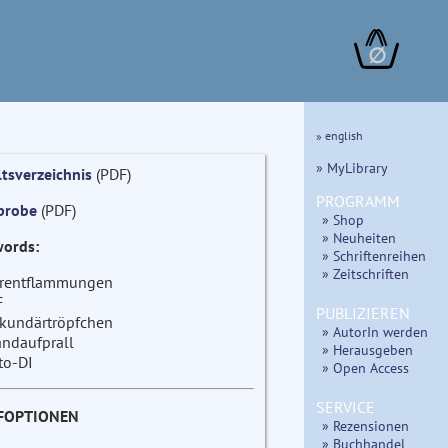
∅
» english
» MyLibrary
ltsverzeichnis
(PDF)
PROGRAMM
probe
(PDF)
» Shop
» Neuheiten
ords:
» Schriftenreihen
» Zeitschriften
rentflammungen
F
PUBLIZIEREN
kundärtröpfchen
» AutorIn werden
ndaufprall
» Herausgeben
to-DI
» Open Access
SERVICE
FOPTIONEN
» Rezensionen
» Buchhandel