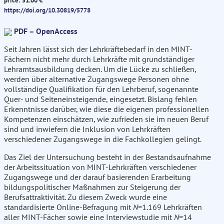
price: 51.00 €
https://doi.org/10.30819/5778
PDF – OpenAccess
Seit Jahren lässt sich der Lehrkräftebedarf in den MINT-
Fächern nicht mehr durch Lehrkräfte mit grundständiger
Lehramtsausbildung decken. Um die Lücke zu schließen,
werden über alternative Zugangswege Personen ohne
vollständige Qualifikation für den Lehrberuf, sogenannte
Quer- und Seiteneinsteigende, eingesetzt. Bislang fehlen
Erkenntnisse darüber, wie diese die eigenen professionellen
Kompetenzen einschätzen, wie zufrieden sie im neuen Beruf
sind und inwiefern die Inklusion von Lehrkräften
verschiedener Zugangswege in die Fachkollegien gelingt.
Das Ziel der Untersuchung besteht in der Bestandsaufnahme
der Arbeitssituation von MINT-Lehrkräften verschiedener
Zugangswege und der darauf basierenden Erarbeitung
bildungspolitischer Maßnahmen zur Steigerung der
Berufsattraktivität. Zu diesem Zweck wurde eine
standardisierte Online-Befragung mit
N
=1.169 Lehrkräften
aller MINT-Fächer sowie eine Interviewstudie mit
N
=14