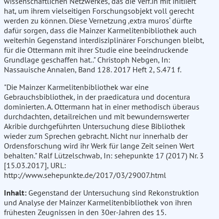
wissenschaftlichen Netzwerkes, das die Verf.in mit initiiert
hat, um ihrem vielseitigen Forschungsobjekt voll gerecht
werden zu können. Diese Vernetzung ‚extra muros‘ dürfte
dafür sorgen, dass die Mainzer Karmelitenbibliothek auch
weiterhin Gegenstand interdisziplinärer Forschungen bleibt,
für die Ottermann mit ihrer Studie eine beeindruckende
Grundlage geschaffen hat.." Christoph Nebgen, In:
Nassauische Annalen, Band 128. 2017 Heft 2, S.471 f.
"Die Mainzer Karmelitenbibliothek war eine
Gebrauchsbibliothek, in der praedicatura und docentura
dominierten. A. Ottermann hat in einer methodisch überaus
durchdachten, detailreichen und mit bewundernswerter
Akribie durchgeführten Untersuchung diese Bibliothek
wieder zum Sprechen gebracht. Nicht nur innerhalb der
Ordensforschung wird ihr Werk für lange Zeit seinen Wert
behalten." Ralf Lützelschwab, In: sehepunkte 17 (2017) Nr. 3
[15.03.2017], URL:
http://www.sehepunkte.de/2017/03/29007.html
Inhalt:
Gegenstand der Untersuchung sind Rekonstruktion
und Analyse der Mainzer Karmelitenbibliothek von ihren
frühesten Zeugnissen in den 30er-Jahren des 15.