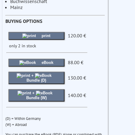
Buchwissenschaft
Mainz
BUYING OPTIONS
120.00 €
print
only 2 in stock
88.00 €
eBook
+
130.00 €
Bundle (D)
+
140.00 €
Bundle (W)
(D) = Within Germany
(W) = Abroad
You can purchase the eBook (PDF) alone or combined with