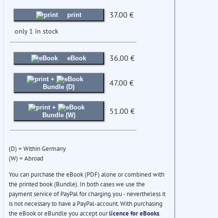
37.00 €
print
only 1 in stock
36.00 €
eBook
+
47.00 €
Bundle (D)
+
51.00 €
Bundle (W)
(D) = Within Germany
(W) = Abroad
You can purchase the eBook (PDF) alone or combined with
the printed book (Bundle). In both cases we use the
payment service of PayPal for charging you - nevertheless it
is not necessary to have a PayPal-account. With purchasing
the eBook or eBundle you accept our
licence for eBooks
.